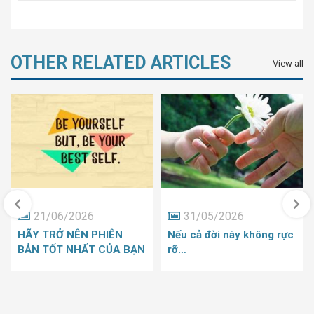
OTHER RELATED ARTICLES
View all
21/06/2026
31/05/2026
HÃY TRỞ NÊN PHIÊN
Nếu cả đời này không rực
BẢN TỐT NHẤT CỦA BẠN
rỡ…