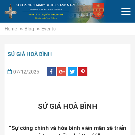
SISTERS OF CHARITY OF JESUS AND MARY
Hội Dòng Nữ Tu Bác Ái Chúa Giêsu và Mẹ Maria
Region Of Our Lady Of La Vang, Vietnam
Miền Đức Mẹ La Vang, Việt Nam
Home
Blog
Events
SỨ GIẢ HOÀ BÌNH
07/12/2025
SỨ GIẢ HOÀ BÌNH
“
Sự công chính và hòa bình
viên mãn s
ẽ
triển