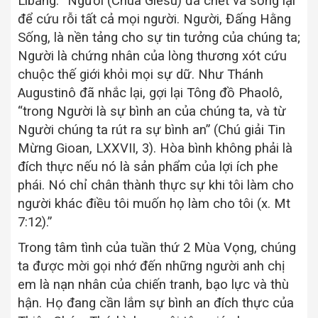
Libăng: “Người (Chúa Giêsu) đã chết và sống lại
để cứu rỗi tất cả mọi người. Người, Đấng Hằng
Sống, là nền tảng cho sự tin tưởng của chúng ta;
Người là chứng nhân của lòng thương xót cứu
chuộc thế giới khỏi mọi sự dữ. Như Thánh
Augustinô đã nhắc lại, gợi lại Tông đồ Phaolô,
“trong Người là sự bình an của chúng ta, và từ
Người chúng ta rút ra sự bình an” (Chú giải Tin
Mừng Gioan, LXXVII, 3). Hòa bình không phải là
đích thực nếu nó là sản phẩm của lợi ích phe
phái. Nó chỉ chân thành thực sự khi tôi làm cho
người khác điều tôi muốn họ làm cho tôi (x. Mt
7:12).”
Trong tâm tình của tuần thứ 2 Mùa Vọng, chúng
ta được mời gọi nhớ đến những người anh chị
em là nạn nhân của chiến tranh, bạo lực và thù
hận. Họ đang cần lắm sự bình an đích thực của