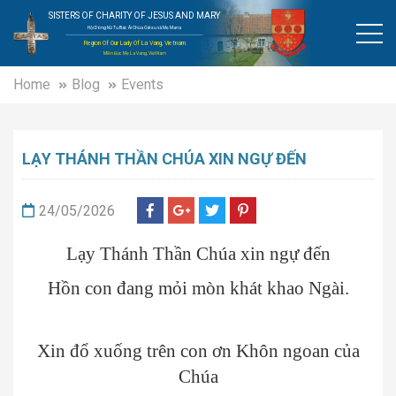
SISTERS OF CHARITY OF JESUS AND MARY
Hội Dòng Nữ Tu Bác Ái Chúa Giêsu và Mẹ Maria
Region Of Our Lady Of La Vang, Vietnam
Miền Đức Mẹ La Vang, Việt Nam
Home
Blog
Events
LẠY THÁNH THẦN CHÚA XIN NGỰ ĐẾN
24/05/2026
Lạy Thánh Thần Chúa xin ngự đến
Hồn con đang mỏi mòn khát khao Ngài.
Xin đổ xuống trên con ơn Khôn ngoan của
Chúa