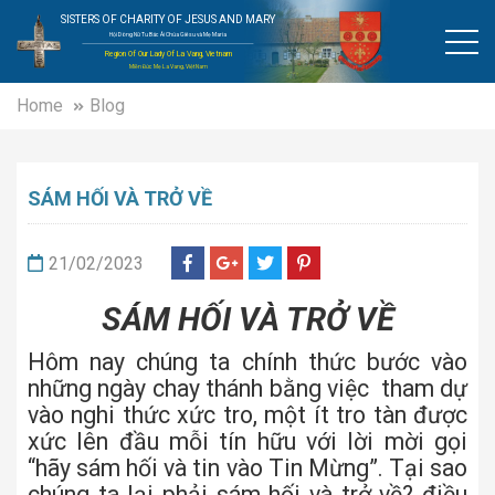
SISTERS OF CHARITY OF JESUS AND MARY
Hội Dòng Nữ Tu Bác Ái Chúa Giêsu và Mẹ Maria
Region Of Our Lady Of La Vang, Vietnam
Miền Đức Mẹ La Vang, Việt Nam
Home
Blog
SÁM HỐI VÀ TRỞ VỀ
21/02/2023
SÁM HỐI VÀ TRỞ VỀ
Hôm nay chúng ta chính thức bước vào
những ngày chay thánh bằng việc tham dự
vào nghi thức xức tro, một ít tro tàn được
xức lên đầu mỗi tín hữu với lời mời gọi
“hãy sám hối và tin vào Tin Mừng”. Tại sao
chúng ta lại phải sám hối và trở về? điều