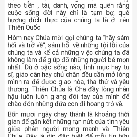
theo tiền , tài, danh, vọng mà quên rằng
cuộc sống đời này chỉ là tạm bợ, quê
hương đích thực của chúng ta là ở trên
Thiên Quốc.
Hôm nay Chúa mời gọi chúng ta “hãy sám
hối và trở về”, sám hối về những tội lỗi của
chúng ta và kể cả những việc chúng ta đã
không làm để giúp đỡ những người bé mọn
nhất. Dù ở bậc sống nào, linh mục hay tu
sĩ, giáo dân hay chủ chăn đều cần mở lòng
mình ra để được giao hòa, tha thứ và yêu
thương. Thiên Chúa là Cha đầy lòng nhân
hậu luôn luôn giang đôi tay của mình để
chào đón những đứa con đi hoang trở về.
Bốn mươi ngày chay thánh là khoảng thời
gian để gắn kết những rạn nứt của tình yêu
giữa phận người mong manh và Thiên
Chúa. Đây là dịp đặc biệt để mỗi tín hữu