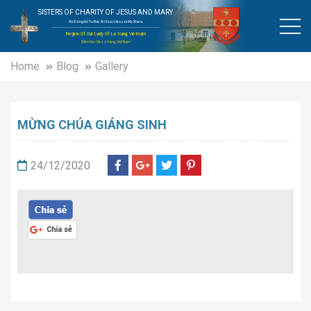
SISTERS OF CHARITY OF JESUS AND MARY
Hội Dòng Nữ Tu Bác Ái Chúa Giêsu và Mẹ Maria
Region Of Our Lady Of La Vang, Vietnam
Miền Đức Mẹ La Vang, Việt Nam
Home
Blog
Gallery
MỪNG CHÚA GIÁNG SINH
24/12/2020