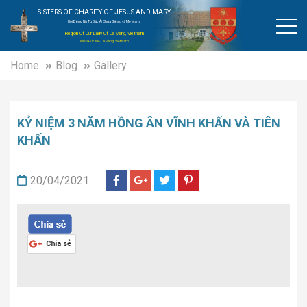
SISTERS OF CHARITY OF JESUS AND MARY
Hội Dòng Nữ Tu Bác Ái Chúa Giêsu và Mẹ Maria
Region Of Our Lady Of La Vang, Vietnam
Miền Đức Mẹ La Vang, Việt Nam
Home
Blog
Gallery
KỶ NIỆM 3 NĂM HỒNG ÂN VĨNH KHẤN VÀ TIÊN
KHẤN
20/04/2021